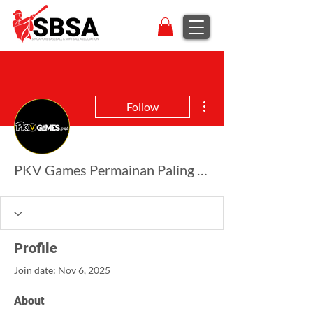
More actions
Follow
PKV Games Permainan Paling Cepat Hasilkan Chip
Profile
Join date: Nov 6, 2025
About